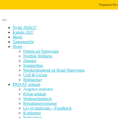
Zum
Verpassen Sie 
Inhalt
springen
Nytår 2026/27
Kandis 2027
Menü
Tagesgericht
Hotel
Fitness på Nørrevang
Nordisk Wellness
Zimmer
Sommerhus
Weekendophold på Hotel Nørrevang
Golf & Go'nat
Betingelser
PRIVAT selskab
Angebot einholen
Privat selskab
Weihnachtslunch
Bestattungsvorsorge
Lej en madvogn – Foodtruck
Konferenz
Betingelser