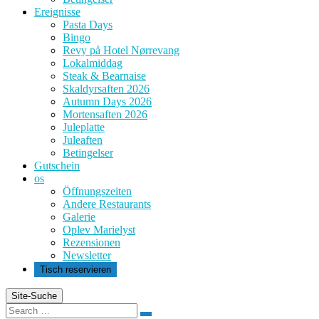
Ereignisse
Pasta Days
Bingo
Revy på Hotel Nørrevang
Lokalmiddag
Steak & Bearnaise
Skaldyrsaften 2026
Autumn Days 2026
Mortensaften 2026
Juleplatte
Juleaften
Betingelser
Gutschein
os
Öffnungszeiten
Andere Restaurants
Galerie
Oplev Marielyst
Rezensionen
Newsletter
Tisch reservieren
Site-Suche
Suchen