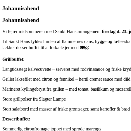
Johannisabend
Johannisabend
Vi fejrer midsommeren med Sankt Hans-arrangement
tirsdag d. 23. j
Til Sankt Hans fyldes himlen af flammernes dans, hygge og fællesskab ✨
lækker dessertbuffet til at forkæle jer med 🍽️🌿
Grillbuffet:
Langtidsstegt kalvecuvette – serveret med rødvinssauce og friske kryd
Grillet laksefilet med citron og fennikel – hertil cremet sauce med dild
Marineret kyllingebryst fra grillen – med tomat, basilikum og mozarel
Store grillpølser fra Slagter Lampe
Stort salatbord med masser af friske grøntsager, samt kartofler & brød
Dessertbuffet:
Sommerlig citronfromage toppet med sprøde marengs