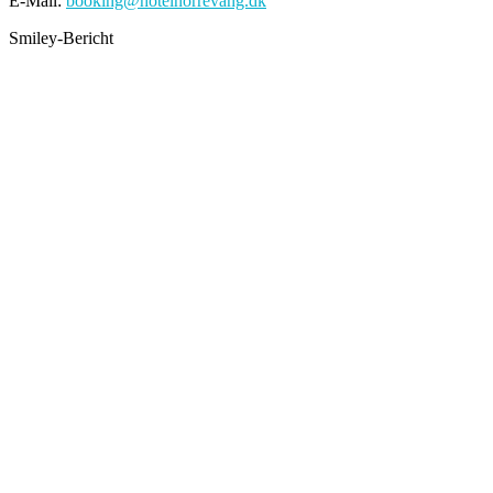
E-Mail:
booking@hotelnorrevang.dk
Smiley-Bericht