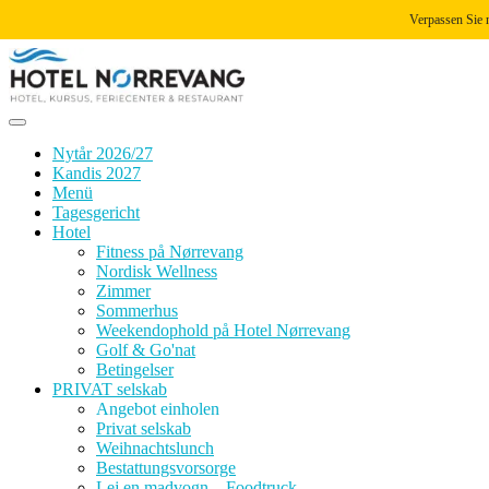
Verpassen Sie 
Zum
Inhalt
springen
Nytår 2026/27
Kandis 2027
Menü
Tagesgericht
Hotel
Fitness på Nørrevang
Nordisk Wellness
Zimmer
Sommerhus
Weekendophold på Hotel Nørrevang
Golf & Go'nat
Betingelser
PRIVAT selskab
Angebot einholen
Privat selskab
Weihnachtslunch
Bestattungsvorsorge
Lej en madvogn – Foodtruck