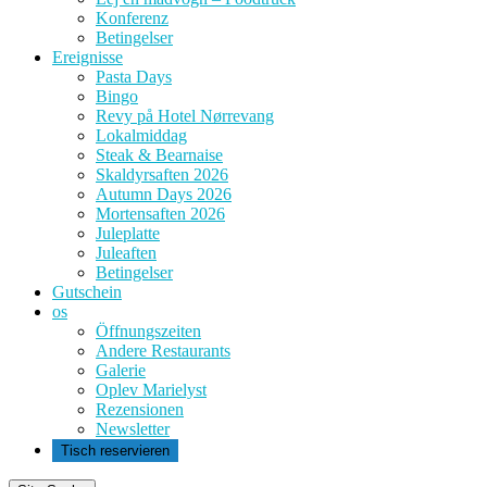
Konferenz
Betingelser
Ereignisse
Pasta Days
Bingo
Revy på Hotel Nørrevang
Lokalmiddag
Steak & Bearnaise
Skaldyrsaften 2026
Autumn Days 2026
Mortensaften 2026
Juleplatte
Juleaften
Betingelser
Gutschein
os
Öffnungszeiten
Andere Restaurants
Galerie
Oplev Marielyst
Rezensionen
Newsletter
Tisch reservieren