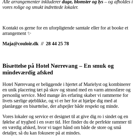
Alle arrangementer inkluderer
duge, blomster og lys
– og afholdes i
vores rolige og smukt indrettede lokaler.
Kontakt os gerne for en uforpligtende samtale
eller for at booke et
arrangement ✨
Maja@couloir.dk // 28 44 25 78
Bisættelse på Hotel Nørrevang – En smuk og
mindeværdig afsked
Hotel Nørrevang er beliggende i hjertet af Marielyst og kombinerer
en unik placering tæt på skov og strand med en varm atmosfære og
personlig service. Med mange års erfaring skaber vi rammerne for
livets særlige øjeblikke, og vi er her for at hjælpe dig med at
planlægge en bisættelse, der afspejler både respekt og minde.
Vores lokaler og service er designet til at give dig ro i sindet og en
følelse af tryghed i en svær tid. Her finder du de perfekte rammer til
en værdig afsked, hvor vi tager hånd om både de store og små
detaljer, så du kan fokusere på at mindes.