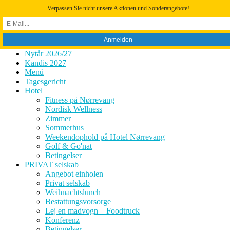
Zum
Verpassen Sie nicht unsere Aktionen und Sonderangebote!
Inhalt
springen
Nytår 2026/27
Kandis 2027
Menü
Tagesgericht
Hotel
Fitness på Nørrevang
Nordisk Wellness
Zimmer
Sommerhus
Weekendophold på Hotel Nørrevang
Golf & Go'nat
Betingelser
PRIVAT selskab
Angebot einholen
Privat selskab
Weihnachtslunch
Bestattungsvorsorge
Lej en madvogn – Foodtruck
Konferenz
Betingelser