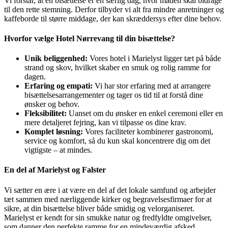
Vi forstår, at en bisættelse er en særlig dag, hvor maden skal bidrage
til den rette stemning. Derfor tilbyder vi alt fra mindre anretninger og
kaffeborde til større middage, der kan skræddersys efter dine behov.
Hvorfor vælge Hotel Nørrevang til din bisættelse?
Unik beliggenhed:
Vores hotel i Marielyst ligger tæt på både
strand og skov, hvilket skaber en smuk og rolig ramme for
dagen.
Erfaring og empati:
Vi har stor erfaring med at arrangere
bisættelsesarrangementer og tager os tid til at forstå dine
ønsker og behov.
Fleksibilitet:
Uanset om du ønsker en enkel ceremoni eller en
mere detaljeret fejring, kan vi tilpasse os dine krav.
Komplet løsning:
Vores faciliteter kombinerer gastronomi,
service og komfort, så du kun skal koncentrere dig om det
vigtigste – at mindes.
En del af Marielyst og Falster
Vi sætter en ære i at være en del af det lokale samfund og arbejder
tæt sammen med nærliggende kirker og begravelsesfirmaer for at
sikre, at din bisættelse bliver både smidig og velorganiseret.
Marielyst er kendt for sin smukke natur og fredfyldte omgivelser,
som danner den perfekte ramme for en mindeværdig afsked.