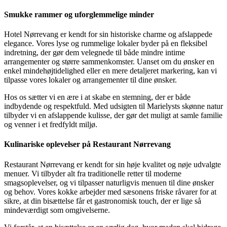
Smukke rammer og uforglemmelige minder
Hotel Nørrevang er kendt for sin historiske charme og afslappede
elegance. Vores lyse og rummelige lokaler byder på en fleksibel
indretning, der gør dem velegnede til både mindre intime
arrangementer og større sammenkomster. Uanset om du ønsker en
enkel mindehøjtidelighed eller en mere detaljeret markering, kan vi
tilpasse vores lokaler og arrangementer til dine ønsker.
Hos os sætter vi en ære i at skabe en stemning, der er både
indbydende og respektfuld. Med udsigten til Marielysts skønne natur
tilbyder vi en afslappende kulisse, der gør det muligt at samle familie
og venner i et fredfyldt miljø.
Kulinariske oplevelser på Restaurant Nørrevang
Restaurant Nørrevang er kendt for sin høje kvalitet og nøje udvalgte
menuer. Vi tilbyder alt fra traditionelle retter til moderne
smagsoplevelser, og vi tilpasser naturligvis menuen til dine ønsker
og behov. Vores kokke arbejder med sæsonens friske råvarer for at
sikre, at din bisættelse får et gastronomisk touch, der er lige så
mindeværdigt som omgivelserne.