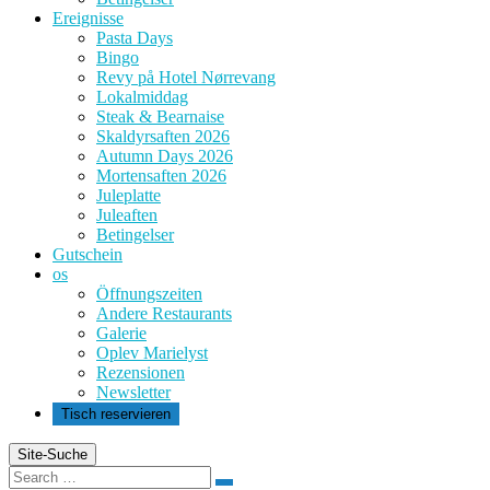
Ereignisse
Pasta Days
Bingo
Revy på Hotel Nørrevang
Lokalmiddag
Steak & Bearnaise
Skaldyrsaften 2026
Autumn Days 2026
Mortensaften 2026
Juleplatte
Juleaften
Betingelser
Gutschein
os
Öffnungszeiten
Andere Restaurants
Galerie
Oplev Marielyst
Rezensionen
Newsletter
Tisch reservieren
Site-Suche
Suchen