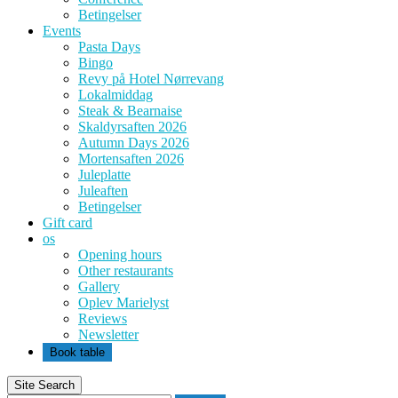
Betingelser
Events
Pasta Days
Bingo
Revy på Hotel Nørrevang
Lokalmiddag
Steak & Bearnaise
Skaldyrsaften 2026
Autumn Days 2026
Mortensaften 2026
Juleplatte
Juleaften
Betingelser
Gift card
os
Opening hours
Other restaurants
Gallery
Oplev Marielyst
Reviews
Newsletter
Book table
Site Search