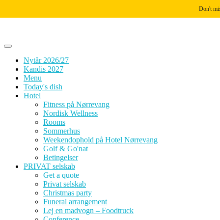
Skip to content
Don't mi
Nytår 2026/27
Kandis 2027
Menu
Today's dish
Hotel
Fitness på Nørrevang
Nordisk Wellness
Rooms
Sommerhus
Weekendophold på Hotel Nørrevang
Golf & Go'nat
Betingelser
PRIVAT selskab
Get a quote
Privat selskab
Christmas party
Funeral arrangement
Lej en madvogn – Foodtruck
Conference